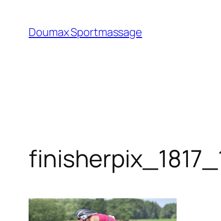
Ga
naar
Doumax Sportmassage
de
inhoud
finisherpix_1817