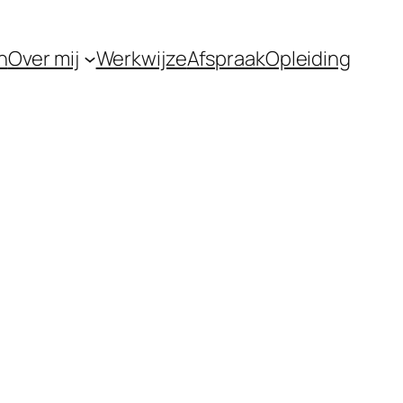
n
Over mij
Werkwijze
Afspraak
Opleiding