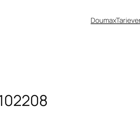
Doumax
Tarieve
_102208