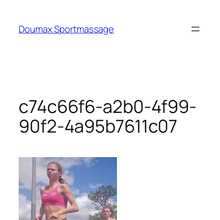
Ga
naar
Doumax Sportmassage
de
inhoud
c74c66f6-a2b0-4f99-
90f2-4a95b7611c07