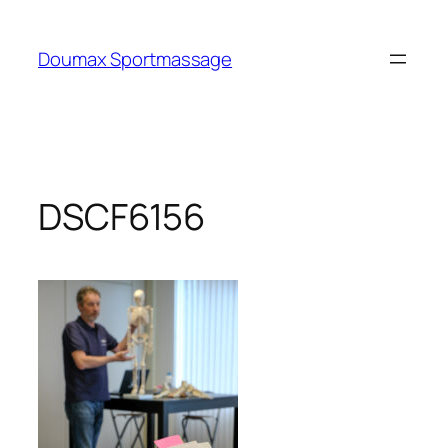
Ga
naar
Doumax Sportmassage
de
inhoud
DSCF6156