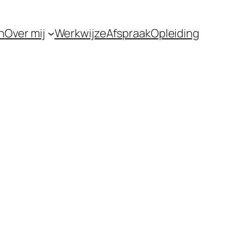
n
Over mij
Werkwijze
Afspraak
Opleiding