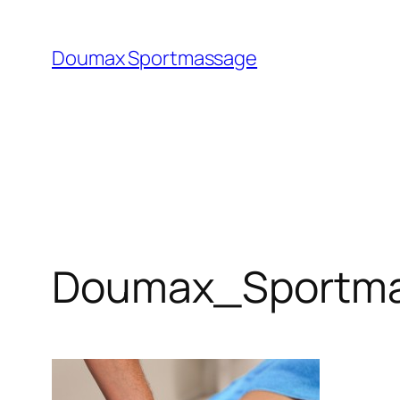
Ga
naar
Doumax Sportmassage
de
inhoud
Doumax_Sportm