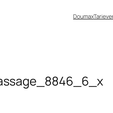
Doumax
Tarieve
assage_8846_6_x