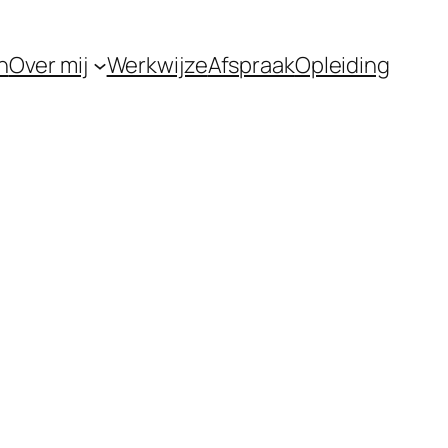
n
Over mij
Werkwijze
Afspraak
Opleiding