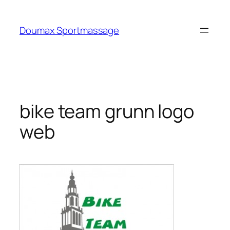
Ga
naar
Doumax Sportmassage
de
inhoud
bike team grunn logo
web