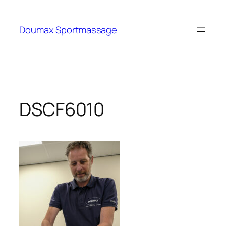
Ga
naar
Doumax Sportmassage
de
inhoud
DSCF6010